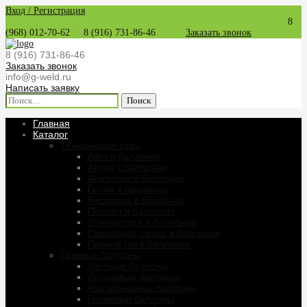
Вход / Регистрация
8
(968) 012-70-62
8 (916) 731-86-46
Заказать звонок
8 (916) 731-86-46
Заказать звонок
info@g-weld.ru
Написать заявку
Найти:
Главная
Каталог
Технические газы
Азот в баллонах
Аргон в баллонах
Ацетилен в баллонах
Гелий в баллонах
Кислород в баллонах
Пропан в баллонах
Углекислота в баллонах
Сварочная смесь в баллонах
Пивной газ в баллонах
Газовые баллоны
Азотные баллоны
Аргоновые баллоны
Ацетиленовые баллоны
Гелиевые баллоны