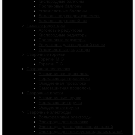
Кислородные баллоны
Пропановые баллоны
Углекислотные баллоны
Баллоны под сварочную смесь
Баллоны под пивной газ
Газовые редукторы
Аргоновые редукторы
Кислородные редукторы
Пропановые редукторы
Регуляторы для сварочной смеси
Углекислотные редукторы
Сварочные горелки
Горелки MIG
Горелки TIG
Сварочная проволока
Алюминиевая проволока
Нержавеющая проволока
Омеднённая проволока
Самозащитная проволока
Сварочные прутки
Алюминиевые прутки
Нержавеющие прутки
Омеднённые прутки
Сварочные электроды
Вольфрамовые электроды
Электроды для наплавки
Электроды для нержавеющих сталей
Электроды для низкоуглеродистых сталей