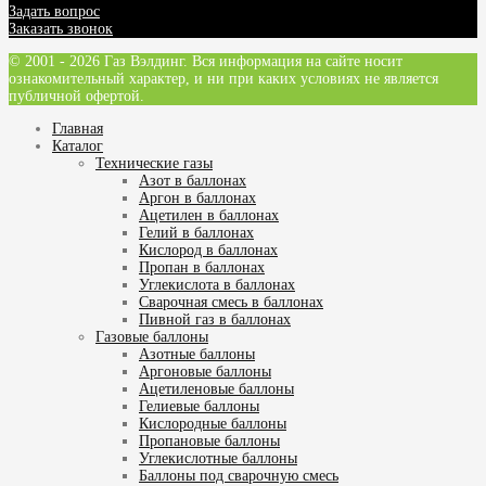
Задать вопрос
Заказать звонок
© 2001 - 2026 Газ Вэлдинг. Вся информация на сайте носит
ознакомительный характер, и ни при каких условиях не является
публичной офертой.
Главная
Каталог
Технические газы
Азот в баллонах
Аргон в баллонах
Ацетилен в баллонах
Гелий в баллонах
Кислород в баллонах
Пропан в баллонах
Углекислота в баллонах
Сварочная смесь в баллонах
Пивной газ в баллонах
Газовые баллоны
Азотные баллоны
Аргоновые баллоны
Ацетиленовые баллоны
Гелиевые баллоны
Кислородные баллоны
Пропановые баллоны
Углекислотные баллоны
Баллоны под сварочную смесь