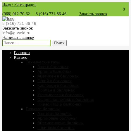
Вход / Регистрация
8
(968) 012-70-62
8 (916) 731-86-46
Заказать звонок
8 (916) 731-86-46
Заказать звонок
info@g-weld.ru
Написать заявку
Найти:
Главная
Каталог
Технические газы
Азот в баллонах
Аргон в баллонах
Ацетилен в баллонах
Гелий в баллонах
Кислород в баллонах
Пропан в баллонах
Углекислота в баллонах
Сварочная смесь в баллонах
Пивной газ в баллонах
Газовые баллоны
Азотные баллоны
Аргоновые баллоны
Ацетиленовые баллоны
Гелиевые баллоны