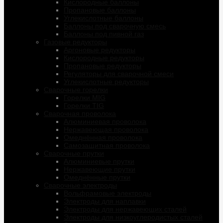
Кислородные баллоны
Пропановые баллоны
Углекислотные баллоны
Баллоны под сварочную смесь
Баллоны под пивной газ
Газовые редукторы
Аргоновые редукторы
Кислородные редукторы
Пропановые редукторы
Регуляторы для сварочной смеси
Углекислотные редукторы
Сварочные горелки
Горелки MIG
Горелки TIG
Сварочная проволока
Алюминиевая проволока
Нержавеющая проволока
Омеднённая проволока
Самозащитная проволока
Сварочные прутки
Алюминиевые прутки
Нержавеющие прутки
Омеднённые прутки
Сварочные электроды
Вольфрамовые электроды
Электроды для наплавки
Электроды для нержавеющих сталей
Электроды для низкоуглеродистых сталей