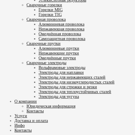
Углекислотные редукторы
Сварочные горелки
Горелки MIG
Горелки TIG
Сварочная проволока
Алюминиевая проволока
Нержавеющая проволока
Омеднённая проволока
Самозащитная проволока
Сварочные прутки
Алюминиевые прутки
Нержавеющие прутки
Омеднённые прутки
Сварочные электроды
Вольфрамовые электроды
Электроды для наплавки
Электроды для нержавеющих сталей
Электроды для низкоуглеродистых сталей
Электроды для строжки и резки
Электроды для теплоустойчивых сталей
Электроды для чугуна
О компании
Юридическая информация
Контакты
Услуги
Доставка и оплата
Инфо
Контакты