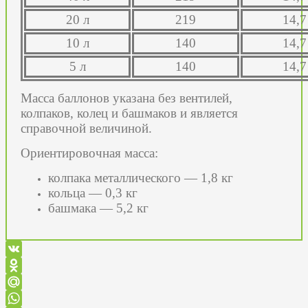
20 л
219
14,7
10 л
140
14,7
5 л
140
14,7
Масса баллонов указана без вентилей,
колпаков, колец и башмаков и является
справочной величиной
.
Ориентировочная масса:
колпака металлического — 1,8 кг
кольца — 0,3 кг
башмака — 5,2 кг
VK
Odnoklassniki
Mail.Ru