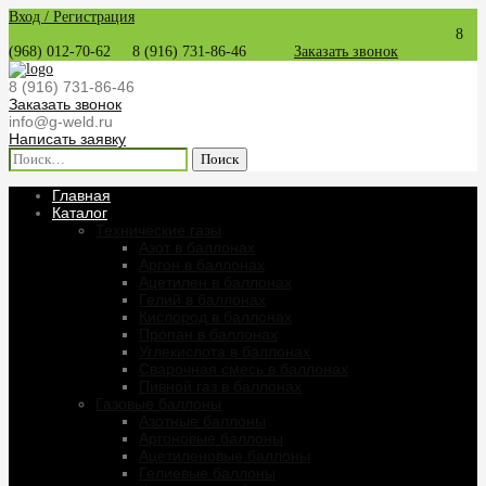
Вход / Регистрация
8
(968) 012-70-62
8 (916) 731-86-46
Заказать звонок
8 (916) 731-86-46
Заказать звонок
info@g-weld.ru
Написать заявку
Найти:
Главная
Каталог
Технические газы
Азот в баллонах
Аргон в баллонах
Ацетилен в баллонах
Гелий в баллонах
Кислород в баллонах
Пропан в баллонах
Углекислота в баллонах
Сварочная смесь в баллонах
Пивной газ в баллонах
Газовые баллоны
Азотные баллоны
Аргоновые баллоны
Ацетиленовые баллоны
Гелиевые баллоны