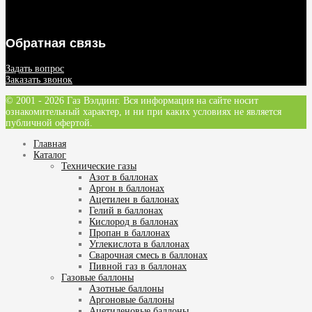
Обратная связь
Задать вопрос
Заказать звонок
© 2001 - 2026 Газ Вэлдинг. Вся информация на сайте носит
ознакомительный характер, и ни при каких условиях не является
публичной офертой.
Главная
Каталог
Технические газы
Азот в баллонах
Аргон в баллонах
Ацетилен в баллонах
Гелий в баллонах
Кислород в баллонах
Пропан в баллонах
Углекислота в баллонах
Сварочная смесь в баллонах
Пивной газ в баллонах
Газовые баллоны
Азотные баллоны
Аргоновые баллоны
Ацетиленовые баллоны