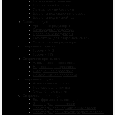
Кислородные баллоны
Пропановые баллоны
Углекислотные баллоны
Баллоны под сварочную смесь
Баллоны под пивной газ
Газовые редукторы
Аргоновые редукторы
Кислородные редукторы
Пропановые редукторы
Регуляторы для сварочной смеси
Углекислотные редукторы
Сварочные горелки
Горелки MIG
Горелки TIG
Сварочная проволока
Алюминиевая проволока
Нержавеющая проволока
Омеднённая проволока
Самозащитная проволока
Сварочные прутки
Алюминиевые прутки
Нержавеющие прутки
Омеднённые прутки
Сварочные электроды
Вольфрамовые электроды
Электроды для наплавки
Электроды для нержавеющих сталей
Электроды для низкоуглеродистых сталей