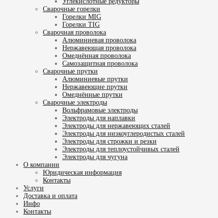
Углекислотные редукторы
Сварочные горелки
Горелки MIG
Горелки TIG
Сварочная проволока
Алюминиевая проволока
Нержавеющая проволока
Омеднённая проволока
Самозащитная проволока
Сварочные прутки
Алюминиевые прутки
Нержавеющие прутки
Омеднённые прутки
Сварочные электроды
Вольфрамовые электроды
Электроды для наплавки
Электроды для нержавеющих сталей
Электроды для низкоуглеродистых сталей
Электроды для строжки и резки
Электроды для теплоустойчивых сталей
Электроды для чугуна
О компании
Юридическая информация
Контакты
Услуги
Доставка и оплата
Инфо
Контакты