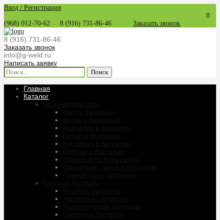
Вход / Регистрация
8
(968) 012-70-62
8 (916) 731-86-46
Заказать звонок
8 (916) 731-86-46
Заказать звонок
info@g-weld.ru
Написать заявку
Найти:
Главная
Каталог
Технические газы
Азот в баллонах
Аргон в баллонах
Ацетилен в баллонах
Гелий в баллонах
Кислород в баллонах
Пропан в баллонах
Углекислота в баллонах
Сварочная смесь в баллонах
Пивной газ в баллонах
Газовые баллоны
Азотные баллоны
Аргоновые баллоны
Ацетиленовые баллоны
Гелиевые баллоны