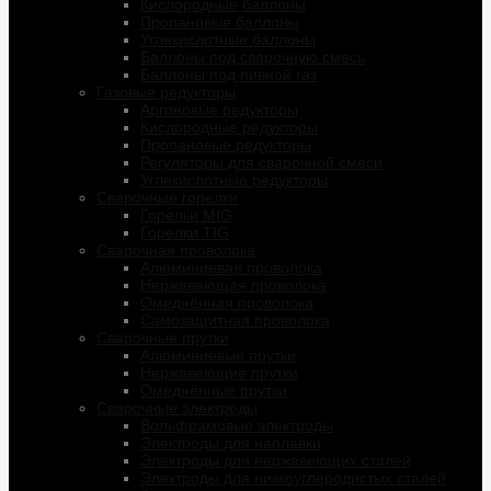
Кислородные баллоны
Пропановые баллоны
Углекислотные баллоны
Баллоны под сварочную смесь
Баллоны под пивной газ
Газовые редукторы
Аргоновые редукторы
Кислородные редукторы
Пропановые редукторы
Регуляторы для сварочной смеси
Углекислотные редукторы
Сварочные горелки
Горелки MIG
Горелки TIG
Сварочная проволока
Алюминиевая проволока
Нержавеющая проволока
Омеднённая проволока
Самозащитная проволока
Сварочные прутки
Алюминиевые прутки
Нержавеющие прутки
Омеднённые прутки
Сварочные электроды
Вольфрамовые электроды
Электроды для наплавки
Электроды для нержавеющих сталей
Электроды для низкоуглеродистых сталей