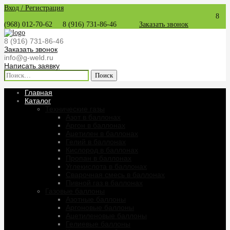
Вход / Регистрация
8
(968) 012-70-62
8 (916) 731-86-46
Заказать звонок
8 (916) 731-86-46
Заказать звонок
info@g-weld.ru
Написать заявку
Найти:
Главная
Каталог
Технические газы
Азот в баллонах
Аргон в баллонах
Ацетилен в баллонах
Гелий в баллонах
Кислород в баллонах
Пропан в баллонах
Углекислота в баллонах
Сварочная смесь в баллонах
Пивной газ в баллонах
Газовые баллоны
Азотные баллоны
Аргоновые баллоны
Ацетиленовые баллоны
Гелиевые баллоны