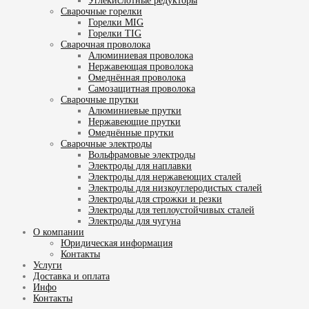
Углекислотные редукторы
Сварочные горелки
Горелки MIG
Горелки TIG
Сварочная проволока
Алюминиевая проволока
Нержавеющая проволока
Омеднённая проволока
Самозащитная проволока
Сварочные прутки
Алюминиевые прутки
Нержавеющие прутки
Омеднённые прутки
Сварочные электроды
Вольфрамовые электроды
Электроды для наплавки
Электроды для нержавеющих сталей
Электроды для низкоуглеродистых сталей
Электроды для строжки и резки
Электроды для теплоустойчивых сталей
Электроды для чугуна
О компании
Юридическая информация
Контакты
Услуги
Доставка и оплата
Инфо
Контакты