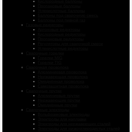
Кислородные баллоны
Пропановые баллоны
Углекислотные баллоны
Баллоны под сварочную смесь
Баллоны под пивной газ
Газовые редукторы
Аргоновые редукторы
Кислородные редукторы
Пропановые редукторы
Регуляторы для сварочной смеси
Углекислотные редукторы
Сварочные горелки
Горелки MIG
Горелки TIG
Сварочная проволока
Алюминиевая проволока
Нержавеющая проволока
Омеднённая проволока
Самозащитная проволока
Сварочные прутки
Алюминиевые прутки
Нержавеющие прутки
Омеднённые прутки
Сварочные электроды
Вольфрамовые электроды
Электроды для наплавки
Электроды для нержавеющих сталей
Электроды для низкоуглеродистых сталей