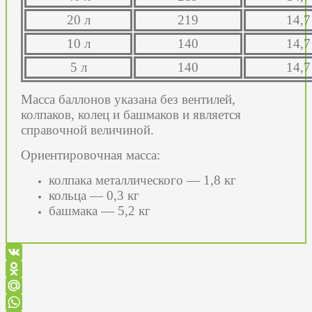
20 л
219
14,7
10 л
140
14,7
5 л
140
14,7
Масса баллонов указана без вентилей,
колпаков, колец и башмаков и является
справочной величиной
.
Ориентировочная масса:
колпака металлического — 1,8 кг
кольца — 0,3 кг
башмака — 5,2 кг
VK
Odnoklassniki
Mail.Ru