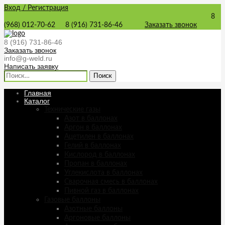
Вход / Регистрация
8
(968) 012-70-62
8 (916) 731-86-46
Заказать звонок
8 (916) 731-86-46
Заказать звонок
info@g-weld.ru
Написать заявку
Найти:
Главная
Каталог
Технические газы
Азот в баллонах
Аргон в баллонах
Ацетилен в баллонах
Гелий в баллонах
Кислород в баллонах
Пропан в баллонах
Углекислота в баллонах
Сварочная смесь в баллонах
Пивной газ в баллонах
Газовые баллоны
Азотные баллоны
Аргоновые баллоны