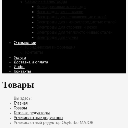
Сварочные электроды
Вольфрамовые электроды
Электроды для наплавки
Электроды для нержавеющих сталей
Электроды для низкоуглеродистых сталей
Электроды для строжки и резки
Электроды для теплоустойчивых сталей
Электроды для чугуна
О компании
Юридическая информация
Контакты
Услуги
Доставка и оплата
Инфо
Контакты
Товары
Главная
Товары
Газовые редукторы
Углекислотные редукторы
Углекислотный редуктор Oxyturbo MAJOR