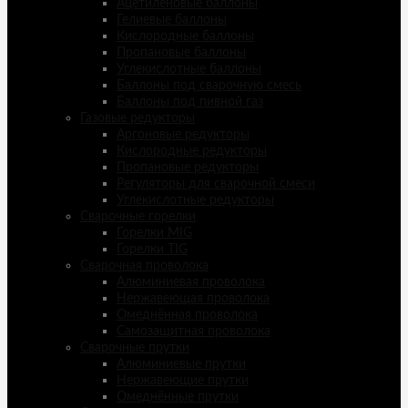
Ацетиленовые баллоны
Гелиевые баллоны
Кислородные баллоны
Пропановые баллоны
Углекислотные баллоны
Баллоны под сварочную смесь
Баллоны под пивной газ
Газовые редукторы
Аргоновые редукторы
Кислородные редукторы
Пропановые редукторы
Регуляторы для сварочной смеси
Углекислотные редукторы
Сварочные горелки
Горелки MIG
Горелки TIG
Сварочная проволока
Алюминиевая проволока
Нержавеющая проволока
Омеднённая проволока
Самозащитная проволока
Сварочные прутки
Алюминиевые прутки
Нержавеющие прутки
Омеднённые прутки