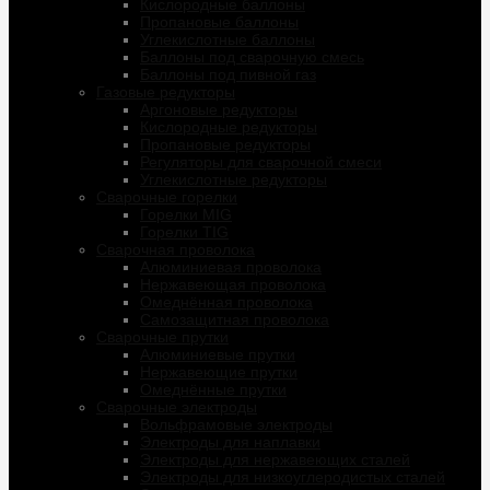
Кислородные баллоны
Пропановые баллоны
Углекислотные баллоны
Баллоны под сварочную смесь
Баллоны под пивной газ
Газовые редукторы
Аргоновые редукторы
Кислородные редукторы
Пропановые редукторы
Регуляторы для сварочной смеси
Углекислотные редукторы
Сварочные горелки
Горелки MIG
Горелки TIG
Сварочная проволока
Алюминиевая проволока
Нержавеющая проволока
Омеднённая проволока
Самозащитная проволока
Сварочные прутки
Алюминиевые прутки
Нержавеющие прутки
Омеднённые прутки
Сварочные электроды
Вольфрамовые электроды
Электроды для наплавки
Электроды для нержавеющих сталей
Электроды для низкоуглеродистых сталей