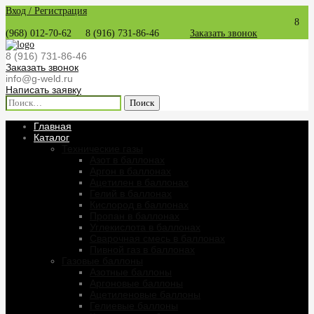
Вход / Регистрация
8
(968) 012-70-62
8 (916) 731-86-46
Заказать звонок
8 (916) 731-86-46
Заказать звонок
info@g-weld.ru
Написать заявку
Найти:
Главная
Каталог
Технические газы
Азот в баллонах
Аргон в баллонах
Ацетилен в баллонах
Гелий в баллонах
Кислород в баллонах
Пропан в баллонах
Углекислота в баллонах
Сварочная смесь в баллонах
Пивной газ в баллонах
Газовые баллоны
Азотные баллоны
Аргоновые баллоны
Ацетиленовые баллоны
Гелиевые баллоны