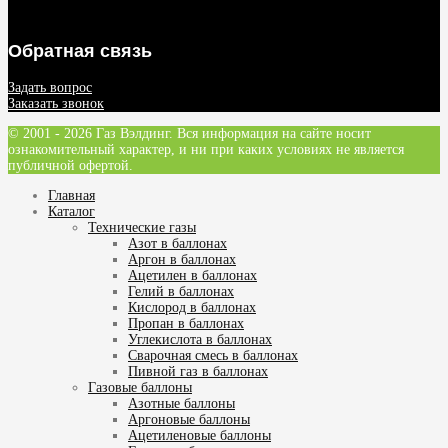
Обратная связь
Задать вопрос
Заказать звонок
© 2001 - 2026 Газ Вэлдинг. Вся информация на сайте носит
ознакомительный характер, и ни при каких условиях не является
публичной офертой.
Главная
Каталог
Технические газы
Азот в баллонах
Аргон в баллонах
Ацетилен в баллонах
Гелий в баллонах
Кислород в баллонах
Пропан в баллонах
Углекислота в баллонах
Сварочная смесь в баллонах
Пивной газ в баллонах
Газовые баллоны
Азотные баллоны
Аргоновые баллоны
Ацетиленовые баллоны