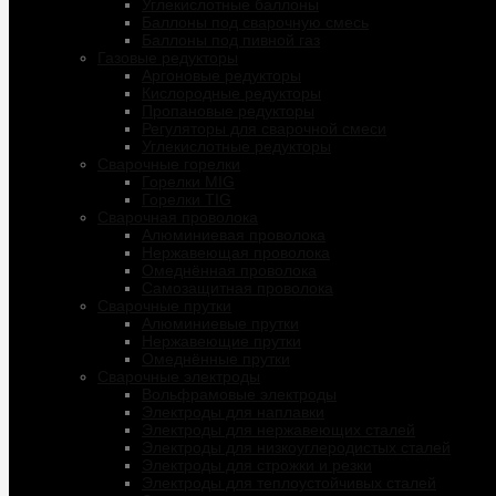
Углекислотные баллоны
Баллоны под сварочную смесь
Баллоны под пивной газ
Газовые редукторы
Аргоновые редукторы
Кислородные редукторы
Пропановые редукторы
Регуляторы для сварочной смеси
Углекислотные редукторы
Сварочные горелки
Горелки MIG
Горелки TIG
Сварочная проволока
Алюминиевая проволока
Нержавеющая проволока
Омеднённая проволока
Самозащитная проволока
Сварочные прутки
Алюминиевые прутки
Нержавеющие прутки
Омеднённые прутки
Сварочные электроды
Вольфрамовые электроды
Электроды для наплавки
Электроды для нержавеющих сталей
Электроды для низкоуглеродистых сталей
Электроды для строжки и резки
Электроды для теплоустойчивых сталей