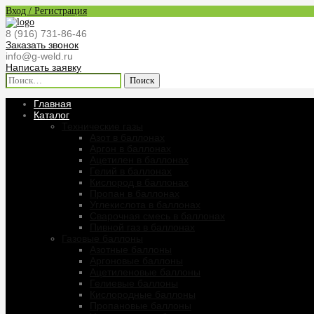
Вход / Регистрация
8 (916) 731-86-46
Заказать звонок
info@g-weld.ru
Написать заявку
Найти:
Главная
Каталог
Технические газы
Азот в баллонах
Аргон в баллонах
Ацетилен в баллонах
Гелий в баллонах
Кислород в баллонах
Пропан в баллонах
Углекислота в баллонах
Сварочная смесь в баллонах
Пивной газ в баллонах
Газовые баллоны
Азотные баллоны
Аргоновые баллоны
Ацетиленовые баллоны
Гелиевые баллоны
Кислородные баллоны
Пропановые баллоны