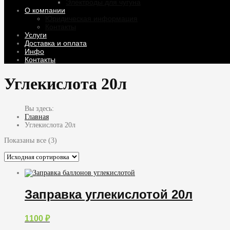
Электроды для чугуна
О компании
Юридическая информация
Контакты
Услуги
Доставка и оплата
Инфо
Контакты
Углекислота 20л
Главная
Углекислота 20л
Показаны все (3)
Заправка углекислотой 20л
1100
₽