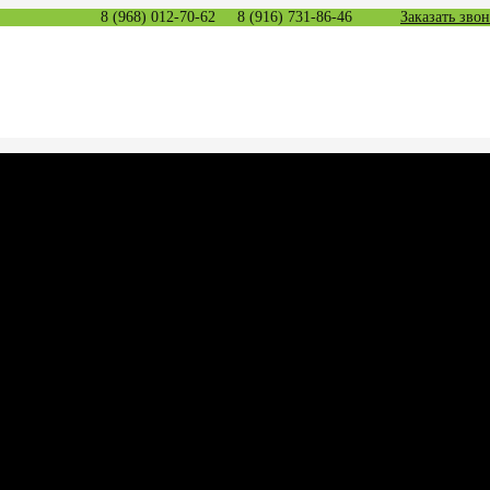
8 (968) 012-70-62
8 (916) 731-86-46
Заказать зво