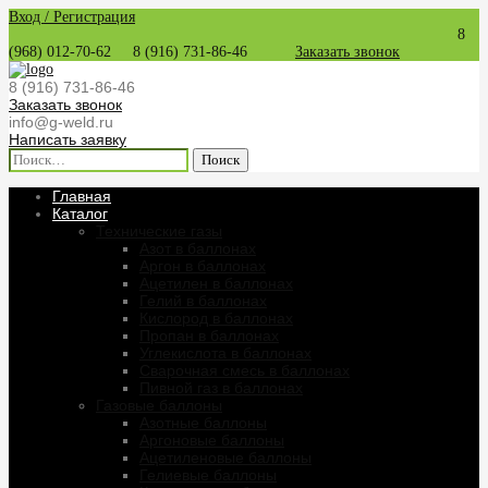
Вход / Регистрация
8
(968) 012-70-62
8 (916) 731-86-46
Заказать звонок
8 (916) 731-86-46
Заказать звонок
info@g-weld.ru
Написать заявку
Найти:
Главная
Каталог
Технические газы
Азот в баллонах
Аргон в баллонах
Ацетилен в баллонах
Гелий в баллонах
Кислород в баллонах
Пропан в баллонах
Углекислота в баллонах
Сварочная смесь в баллонах
Пивной газ в баллонах
Газовые баллоны
Азотные баллоны
Аргоновые баллоны
Ацетиленовые баллоны
Гелиевые баллоны