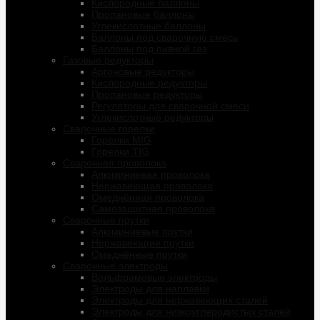
Кислородные баллоны
Пропановые баллоны
Углекислотные баллоны
Баллоны под сварочную смесь
Баллоны под пивной газ
Газовые редукторы
Аргоновые редукторы
Кислородные редукторы
Пропановые редукторы
Регуляторы для сварочной смеси
Углекислотные редукторы
Сварочные горелки
Горелки MIG
Горелки TIG
Сварочная проволока
Алюминиевая проволока
Нержавеющая проволока
Омеднённая проволока
Самозащитная проволока
Сварочные прутки
Алюминиевые прутки
Нержавеющие прутки
Омеднённые прутки
Сварочные электроды
Вольфрамовые электроды
Электроды для наплавки
Электроды для нержавеющих сталей
Электроды для низкоуглеродистых сталей