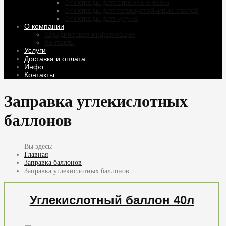
Электроды для строжки и резки
Электроды для теплоустойчивых сталей
Электроды для чугуна
О компании
Юридическая информация
Контакты
Услуги
Доставка и оплата
Инфо
Контакты
Заправка углекислотных
баллонов
Главная
Заправка баллонов
Заправка углекислотных баллонов
Углекислотный баллон 40л