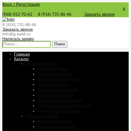
Вход / Регистрация
8
(968) 012-70-62
8 (916) 731-86-46
Заказать звонок
8 (916) 731-86-46
Заказать звонок
info@g-weld.ru
Написать заявку
Найти:
Главная
Каталог
Технические газы
Азот в баллонах
Аргон в баллонах
Ацетилен в баллонах
Гелий в баллонах
Кислород в баллонах
Пропан в баллонах
Углекислота в баллонах
Сварочная смесь в баллонах
Пивной газ в баллонах
Газовые баллоны
Азотные баллоны
Аргоновые баллоны