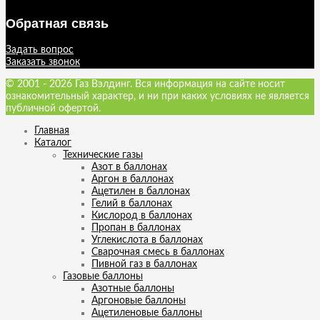
Обратная связь
Задать вопрос
Заказать звонок
© 2001 - 2026 Газ Вэлдинг. Вся информация на сайте носит
ознакомительный характер, и ни при каких условиях не является
публичной офертой.
Главная
Каталог
Технические газы
Азот в баллонах
Аргон в баллонах
Ацетилен в баллонах
Гелий в баллонах
Кислород в баллонах
Пропан в баллонах
Углекислота в баллонах
Сварочная смесь в баллонах
Пивной газ в баллонах
Газовые баллоны
Азотные баллоны
Аргоновые баллоны
Ацетиленовые баллоны