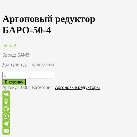
Аргоновый редуктор
БАРО-50-4
5350
₽
Бренд: БАМЗ
Доступно для предзаказа
Количество
товара
В корзину
Аргоновый
Артикул:
0301
Категория:
Аргоновые редукторы
редуктор
БАРО-50-
4
VK
Odnoklassniki
Mail.Ru
WhatsApp
Telegram