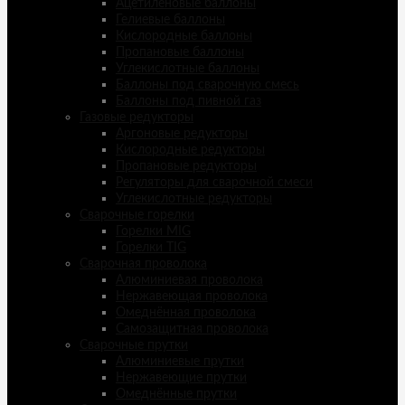
Ацетиленовые баллоны
Гелиевые баллоны
Кислородные баллоны
Пропановые баллоны
Углекислотные баллоны
Баллоны под сварочную смесь
Баллоны под пивной газ
Газовые редукторы
Аргоновые редукторы
Кислородные редукторы
Пропановые редукторы
Регуляторы для сварочной смеси
Углекислотные редукторы
Сварочные горелки
Горелки MIG
Горелки TIG
Сварочная проволока
Алюминиевая проволока
Нержавеющая проволока
Омеднённая проволока
Самозащитная проволока
Сварочные прутки
Алюминиевые прутки
Нержавеющие прутки
Омеднённые прутки