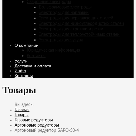
Сварочные электроды
Вольфрамовые электроды
Электроды для наплавки
Электроды для нержавеющих сталей
Электроды для низкоуглеродистых сталей
Электроды для строжки и резки
Электроды для теплоустойчивых сталей
Электроды для чугуна
О компании
Юридическая информация
Контакты
Услуги
Доставка и оплата
Инфо
Контакты
Товары
Главная
Товары
Газовые редукторы
Аргоновые редукторы
Аргоновый редуктор БАРО-50-4