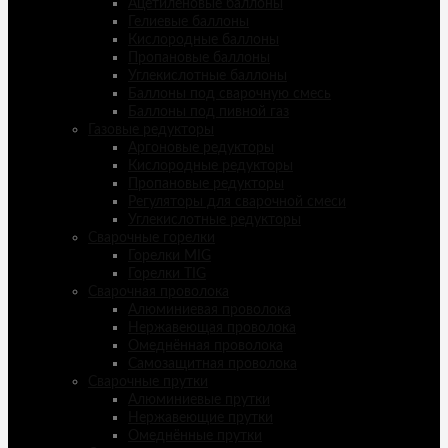
Ацетиленовые баллоны
Гелиевые баллоны
Кислородные баллоны
Пропановые баллоны
Углекислотные баллоны
Баллоны под сварочную смесь
Баллоны под пивной газ
Газовые редукторы
Аргоновые редукторы
Кислородные редукторы
Пропановые редукторы
Регуляторы для сварочной смеси
Углекислотные редукторы
Сварочные горелки
Горелки MIG
Горелки TIG
Сварочная проволока
Алюминиевая проволока
Нержавеющая проволока
Омеднённая проволока
Самозащитная проволока
Сварочные прутки
Алюминиевые прутки
Нержавеющие прутки
Омеднённые прутки