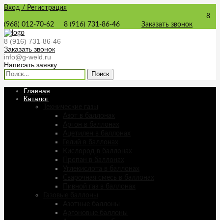
Вход / Регистрация
8
(968) 012-70-62
8 (916) 731-86-46
Заказать звонок
8 (916) 731-86-46
Заказать звонок
info@g-weld.ru
Написать заявку
Найти:
Главная
Каталог
Технические газы
Азот в баллонах
Аргон в баллонах
Ацетилен в баллонах
Гелий в баллонах
Кислород в баллонах
Пропан в баллонах
Углекислота в баллонах
Сварочная смесь в баллонах
Пивной газ в баллонах
Газовые баллоны
Азотные баллоны
Аргоновые баллоны