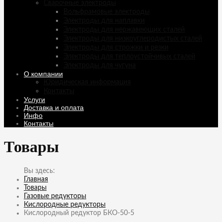
Сварочные электроды
Вольфрамовые электроды
Электроды для наплавки
Электроды для нержавеющих сталей
Электроды для низкоуглеродистых сталей
Электроды для строжки и резки
Электроды для теплоустойчивых сталей
Электроды для чугуна
О компании
Юридическая информация
Контакты
Услуги
Доставка и оплата
Инфо
Контакты
Товары
Главная
Товары
Газовые редукторы
Кислородные редукторы
Кислородный редуктор БКО-50-5