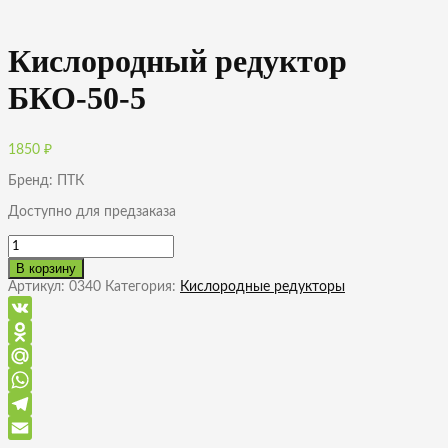
Кислородный редуктор
БКО-50-5
1850
₽
Бренд: ПТК
Доступно для предзаказа
Количество
товара
В корзину
Кислородный
Артикул:
0340
Категория:
Кислородные редукторы
редуктор
БКО-50-
5
VK
Odnoklassniki
Mail.Ru
WhatsApp
Telegram