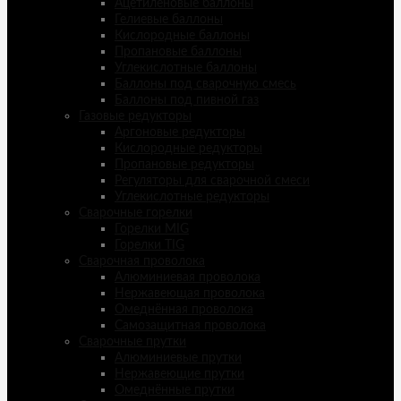
Ацетиленовые баллоны
Гелиевые баллоны
Кислородные баллоны
Пропановые баллоны
Углекислотные баллоны
Баллоны под сварочную смесь
Баллоны под пивной газ
Газовые редукторы
Аргоновые редукторы
Кислородные редукторы
Пропановые редукторы
Регуляторы для сварочной смеси
Углекислотные редукторы
Сварочные горелки
Горелки MIG
Горелки TIG
Сварочная проволока
Алюминиевая проволока
Нержавеющая проволока
Омеднённая проволока
Самозащитная проволока
Сварочные прутки
Алюминиевые прутки
Нержавеющие прутки
Омеднённые прутки