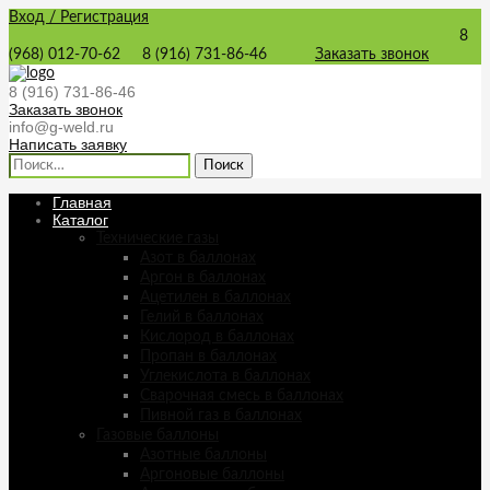
Вход / Регистрация
8
(968) 012-70-62
8 (916) 731-86-46
Заказать звонок
8 (916) 731-86-46
Заказать звонок
info@g-weld.ru
Написать заявку
Найти:
Главная
Каталог
Технические газы
Азот в баллонах
Аргон в баллонах
Ацетилен в баллонах
Гелий в баллонах
Кислород в баллонах
Пропан в баллонах
Углекислота в баллонах
Сварочная смесь в баллонах
Пивной газ в баллонах
Газовые баллоны
Азотные баллоны
Аргоновые баллоны