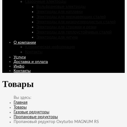
Сварочные электроды
Вольфрамовые электроды
Электроды для наплавки
Электроды для нержавеющих сталей
Электроды для низкоуглеродистых сталей
Электроды для строжки и резки
Электроды для теплоустойчивых сталей
Электроды для чугуна
О компании
Юридическая информация
Контакты
Услуги
Доставка и оплата
Инфо
Контакты
Товары
Главная
Товары
Газовые редукторы
Пропановые редукторы
Пропановый редуктор Oxyturbo MAGNUM RS