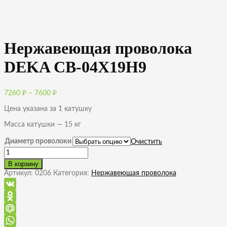
Нержавеющая проволока
DEKA СВ-04Х19Н9
Диапазон
7260
₽
–
7600
₽
цен:
Цена указана за 1 катушку
7260 ₽
–
Масса катушки — 15 кг
7600 ₽
Диаметр проволоки
Очистить
Количество
товара
В корзину
Нержавеющая
Артикул:
0206
Категория:
Нержавеющая проволока
проволока
DEKA
СВ-04Х19Н9
VK
Odnoklassniki
Mail.Ru