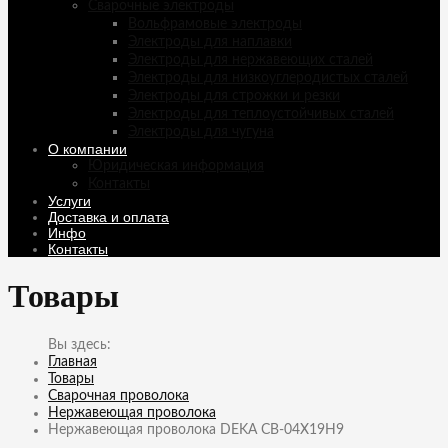
Сварочные электроды
Вольфрамовые электроды
Электроды для наплавки
Электроды для нержавеющих сталей
Электроды для низкоуглеродистых сталей
Электроды для строжки и резки
Электроды для теплоустойчивых сталей
Электроды для чугуна
О компании
Юридическая информация
Контакты
Услуги
Доставка и оплата
Инфо
Контакты
Товары
Главная
Товары
Сварочная проволока
Нержавеющая проволока
Нержавеющая проволока DEKA СВ-04Х19Н9