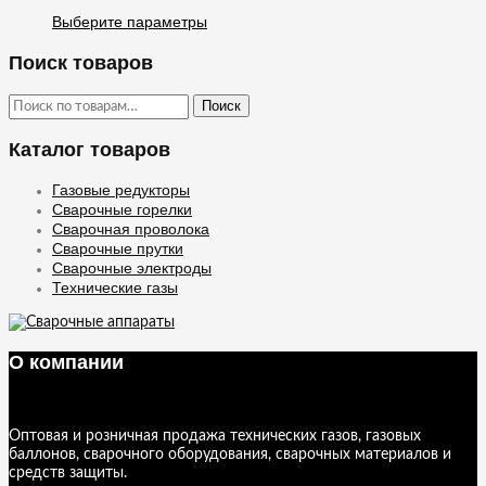
3560 ₽
странице
Выберите параметры
товара.
–
Этот
10430 ₽
товар
Поиск товаров
имеет
несколько
Искать:
Поиск
вариаций.
Опции
Каталог товаров
можно
выбрать
на
Газовые редукторы
странице
Сварочные горелки
товара.
Сварочная проволока
Сварочные прутки
Сварочные электроды
Технические газы
О компании
Оптовая и розничная продажа технических газов, газовых
баллонов, сварочного оборудования, сварочных материалов и
средств защиты.