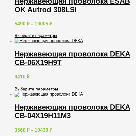
Нержавеющая проволока ESAB
несколько
OK Autrod 308LSi
вариаций.
Опции
можно
Диапазон
5490
₽
–
19005
₽
выбрать
цен:
на
5490 ₽
странице
Выберите параметры
товара.
–
Этот
товар
19005 ₽
имеет
Нержавеющая проволока DEKA
несколько
СВ-06Х19Н9Т
вариаций.
Опции
можно
9410
₽
выбрать
на
странице
Выберите параметры
товара.
Этот
товар
имеет
Нержавеющая проволока DEKA
несколько
СВ-04Х19Н11М3
вариаций.
Опции
можно
Диапазон
3560
₽
–
10430
₽
выбрать
цен:
на