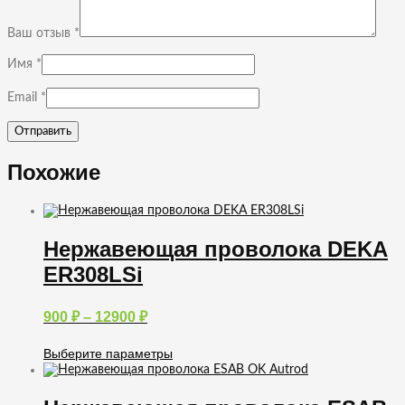
Ваш отзыв
*
Имя
*
Email
*
Похожие
Нержавеющая проволока DEKA
ER308LSi
Диапазон
900
₽
–
12900
₽
цен:
900 ₽
Выберите параметры
–
Этот
12900 ₽
товар
имеет