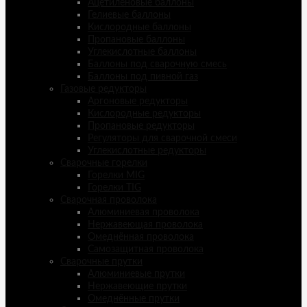
Ацетиленовые баллоны
Гелиевые баллоны
Кислородные баллоны
Пропановые баллоны
Углекислотные баллоны
Баллоны под сварочную смесь
Баллоны под пивной газ
Газовые редукторы
Аргоновые редукторы
Кислородные редукторы
Пропановые редукторы
Регуляторы для сварочной смеси
Углекислотные редукторы
Сварочные горелки
Горелки MIG
Горелки TIG
Сварочная проволока
Алюминиевая проволока
Нержавеющая проволока
Омеднённая проволока
Самозащитная проволока
Сварочные прутки
Алюминиевые прутки
Нержавеющие прутки
Омеднённые прутки