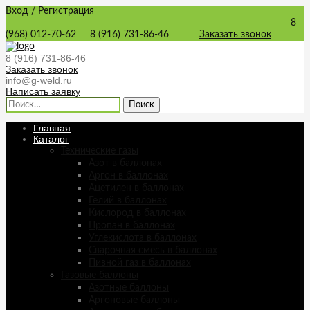
Вход / Регистрация
8
(968) 012-70-62
8 (916) 731-86-46
Заказать звонок
8 (916) 731-86-46
Заказать звонок
info@g-weld.ru
Написать заявку
Найти:
Главная
Каталог
Технические газы
Азот в баллонах
Аргон в баллонах
Ацетилен в баллонах
Гелий в баллонах
Кислород в баллонах
Пропан в баллонах
Углекислота в баллонах
Сварочная смесь в баллонах
Пивной газ в баллонах
Газовые баллоны
Азотные баллоны
Аргоновые баллоны