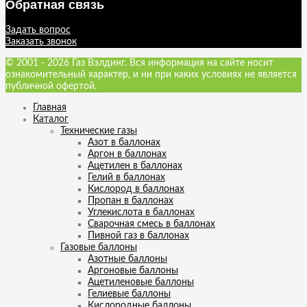
Обратная связь
Задать вопрос
Заказать звонок
© 2001 - 2026 Газ Вэлдинг. Вся информация на сайте носит
ознакомительный характер, и ни при каких условиях не является
публичной офертой.
Главная
Каталог
Технические газы
Азот в баллонах
Аргон в баллонах
Ацетилен в баллонах
Гелий в баллонах
Кислород в баллонах
Пропан в баллонах
Углекислота в баллонах
Сварочная смесь в баллонах
Пивной газ в баллонах
Газовые баллоны
Азотные баллоны
Аргоновые баллоны
Ацетиленовые баллоны
Гелиевые баллоны
Кислородные баллоны