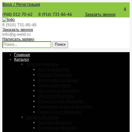
Вход / Регистрация
8
(968) 012-70-62
8 (916) 731-86-46
Заказать звонок
8 (916) 731-86-46
Заказать звонок
info@g-weld.ru
Написать заявку
Найти:
Главная
Каталог
Технические газы
Азот в баллонах
Аргон в баллонах
Ацетилен в баллонах
Гелий в баллонах
Кислород в баллонах
Пропан в баллонах
Углекислота в баллонах
Сварочная смесь в баллонах
Пивной газ в баллонах
Газовые баллоны
Азотные баллоны
Аргоновые баллоны