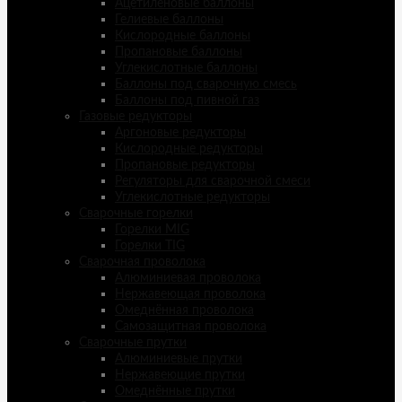
Ацетиленовые баллоны
Гелиевые баллоны
Кислородные баллоны
Пропановые баллоны
Углекислотные баллоны
Баллоны под сварочную смесь
Баллоны под пивной газ
Газовые редукторы
Аргоновые редукторы
Кислородные редукторы
Пропановые редукторы
Регуляторы для сварочной смеси
Углекислотные редукторы
Сварочные горелки
Горелки MIG
Горелки TIG
Сварочная проволока
Алюминиевая проволока
Нержавеющая проволока
Омеднённая проволока
Самозащитная проволока
Сварочные прутки
Алюминиевые прутки
Нержавеющие прутки
Омеднённые прутки