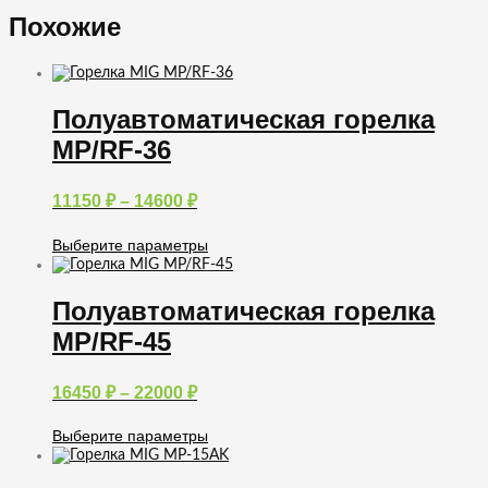
Похожие
Полуавтоматическая горелка
MP/RF-36
Диапазон
11150
₽
–
14600
₽
цен:
11150 ₽
Выберите параметры
–
Этот
14600 ₽
товар
имеет
Полуавтоматическая горелка
несколько
MP/RF-45
вариаций.
Опции
можно
Диапазон
16450
₽
–
22000
₽
выбрать
цен:
на
16450 ₽
странице
Выберите параметры
товара.
–
Этот
22000 ₽
товар