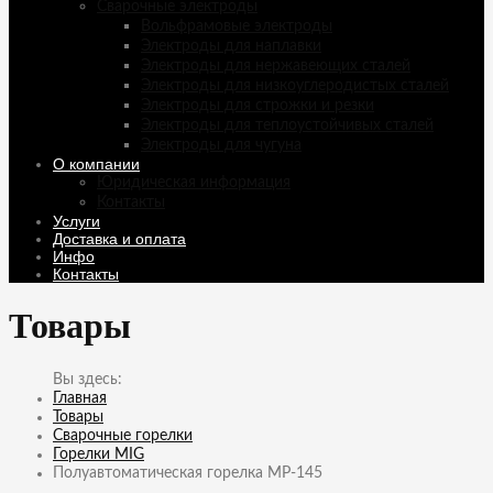
Сварочные электроды
Вольфрамовые электроды
Электроды для наплавки
Электроды для нержавеющих сталей
Электроды для низкоуглеродистых сталей
Электроды для строжки и резки
Электроды для теплоустойчивых сталей
Электроды для чугуна
О компании
Юридическая информация
Контакты
Услуги
Доставка и оплата
Инфо
Контакты
Товары
Главная
Товары
Сварочные горелки
Горелки MIG
Полуавтоматическая горелка MP-145