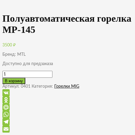
Полуавтоматическая горелка
MP-145
3500
₽
Бренд: MTL
Доступно для предзаказа
Количество
товара
В корзину
Полуавтоматическая
Артикул:
0401
Категория:
Горелки MIG
горелка
MP-
145
VK
Odnoklassniki
Mail.Ru
WhatsApp
Telegram