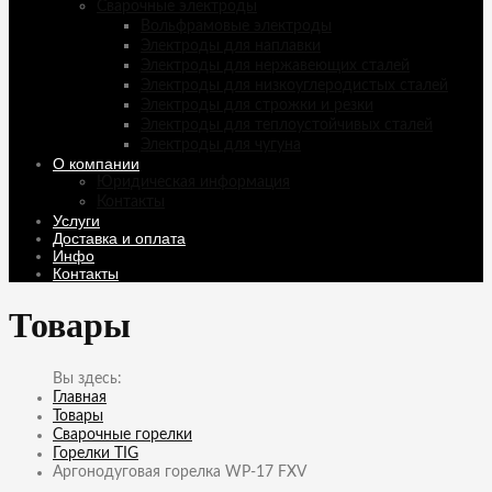
Сварочные электроды
Вольфрамовые электроды
Электроды для наплавки
Электроды для нержавеющих сталей
Электроды для низкоуглеродистых сталей
Электроды для строжки и резки
Электроды для теплоустойчивых сталей
Электроды для чугуна
О компании
Юридическая информация
Контакты
Услуги
Доставка и оплата
Инфо
Контакты
Товары
Главная
Товары
Сварочные горелки
Горелки TIG
Аргонодуговая горелка WP-17 FXV