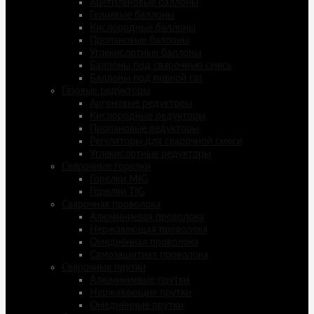
Ацетиленовые баллоны
Гелиевые баллоны
Кислородные баллоны
Пропановые баллоны
Углекислотные баллоны
Баллоны под сварочную смесь
Баллоны под пивной газ
Газовые редукторы
Аргоновые редукторы
Кислородные редукторы
Пропановые редукторы
Регуляторы для сварочной смеси
Углекислотные редукторы
Сварочные горелки
Горелки MIG
Горелки TIG
Сварочная проволока
Алюминиевая проволока
Нержавеющая проволока
Омеднённая проволока
Самозащитная проволока
Сварочные прутки
Алюминиевые прутки
Нержавеющие прутки
Омеднённые прутки