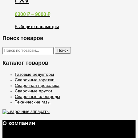
Опции
можно
Диапазон
6300
₽
–
9000
₽
выбрать
цен:
на
6300 ₽
странице
Выберите параметры
товара.
–
Этот
9000 ₽
товар
Поиск товаров
имеет
несколько
Искать:
Поиск
вариаций.
Опции
Каталог товаров
можно
выбрать
на
Газовые редукторы
странице
Сварочные горелки
товара.
Сварочная проволока
Сварочные прутки
Сварочные электроды
Технические газы
О компании