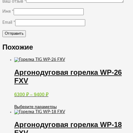
Ваш отзыв
*
Имя
*
Email
*
Похожие
Аргонодуговая горелка WP-26
FXV
Диапазон
6300
₽
–
9400
₽
цен:
6300 ₽
Выберите параметры
–
Этот
9400 ₽
товар
имеет
Аргонодуговая горелка WP-18
несколько
FXV
вариаций.