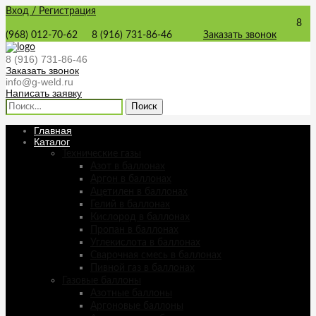
Вход / Регистрация
8
(968) 012-70-62
8 (916) 731-86-46
Заказать звонок
8 (916) 731-86-46
Заказать звонок
info@g-weld.ru
Написать заявку
Найти:
Главная
Каталог
Технические газы
Азот в баллонах
Аргон в баллонах
Ацетилен в баллонах
Гелий в баллонах
Кислород в баллонах
Пропан в баллонах
Углекислота в баллонах
Сварочная смесь в баллонах
Пивной газ в баллонах
Газовые баллоны
Азотные баллоны
Аргоновые баллоны