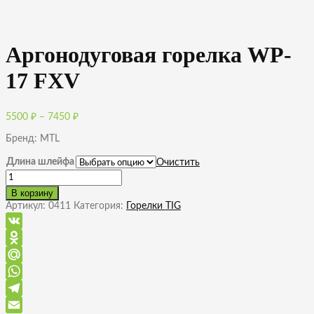
Аргонодуговая горелка WP-
17 FXV
Диапазон
5500
₽
–
7450
₽
цен:
Бренд: MTL
5500 ₽
–
Длина шлейфа
Очистить
7450 ₽
Количество
товара
В корзину
Аргонодуговая
Артикул:
0411
Категория:
Горелки TIG
горелка
WP-
17
VK
FXV
Odnoklassniki
Mail.Ru
WhatsApp
Telegram