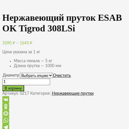
Нержавеющий пруток ESAB
OK Tigrod 308LSi
Диапазон
1090
₽
–
1643
₽
цен:
Цена указана за 1 кг
1090 ₽
–
Масса пенала — 5 кг
1643 ₽
Длина прутка — 1000 мм
Диаметр
Очистить
Количество
товара
В корзину
Нержавеющий
Артикул:
0217
Категория:
Нержавеющие прутки
пруток
ESAB
OK
VK
Tigrod
Odnoklassniki
308LSi
Mail.Ru
WhatsApp