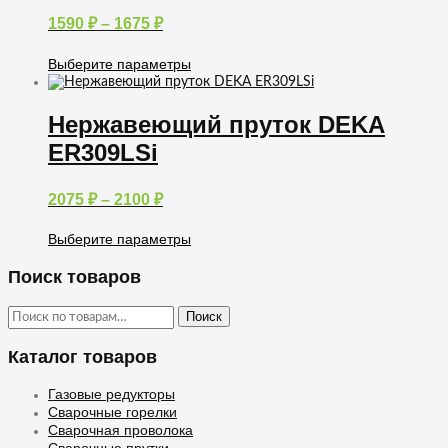
Диапазон
1590
₽
–
1675
₽
цен:
1590 ₽
Выберите параметры
–
Этот
1675 ₽
товар
имеет
Нержавеющий пруток DEKA
несколько
ER309LSi
вариаций.
Опции
можно
Диапазон
2075
₽
–
2100
₽
выбрать
цен:
на
2075 ₽
странице
Выберите параметры
товара.
–
Этот
2100 ₽
товар
Поиск товаров
имеет
несколько
Искать:
Поиск
вариаций.
Опции
Каталог товаров
можно
выбрать
на
Газовые редукторы
странице
Сварочные горелки
товара.
Сварочная проволока