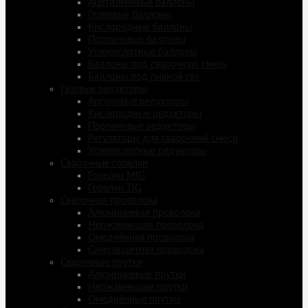
Ацетиленовые баллоны
Гелиевые баллоны
Кислородные баллоны
Пропановые баллоны
Углекислотные баллоны
Баллоны под сварочную смесь
Баллоны под пивной газ
Газовые редукторы
Аргоновые редукторы
Кислородные редукторы
Пропановые редукторы
Регуляторы для сварочной смеси
Углекислотные редукторы
Сварочные горелки
Горелки MIG
Горелки TIG
Сварочная проволока
Алюминиевая проволока
Нержавеющая проволока
Омеднённая проволока
Самозащитная проволока
Сварочные прутки
Алюминиевые прутки
Нержавеющие прутки
Омеднённые прутки