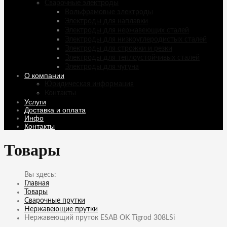
Сварочные электроды
Вольфрамовые электроды
Электроды для наплавки
Электроды для нержавеющих сталей
Электроды для низкоуглеродистых сталей
Электроды для строжки и резки
Электроды для теплоустойчивых сталей
Электроды для чугуна
О компании
Юридическая информация
Контакты
Услуги
Доставка и оплата
Инфо
Контакты
Товары
Главная
Товары
Сварочные прутки
Нержавеющие прутки
Нержавеющий пруток ESAB OK Tigrod 308LSi