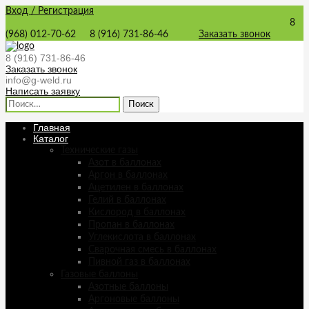
Вход / Регистрация
8
(968) 012-70-62
8 (916) 731-86-46
Заказать звонок
8 (916) 731-86-46
Заказать звонок
info@g-weld.ru
Написать заявку
Найти:
Главная
Каталог
Технические газы
Азот в баллонах
Аргон в баллонах
Ацетилен в баллонах
Гелий в баллонах
Кислород в баллонах
Пропан в баллонах
Углекислота в баллонах
Сварочная смесь в баллонах
Пивной газ в баллонах
Газовые баллоны
Азотные баллоны
Аргоновые баллоны