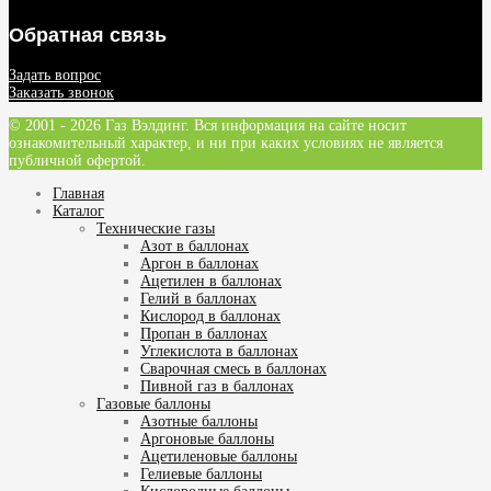
Обратная связь
Задать вопрос
Заказать звонок
© 2001 - 2026 Газ Вэлдинг. Вся информация на сайте носит
ознакомительный характер, и ни при каких условиях не является
публичной офертой.
Главная
Каталог
Технические газы
Азот в баллонах
Аргон в баллонах
Ацетилен в баллонах
Гелий в баллонах
Кислород в баллонах
Пропан в баллонах
Углекислота в баллонах
Сварочная смесь в баллонах
Пивной газ в баллонах
Газовые баллоны
Азотные баллоны
Аргоновые баллоны
Ацетиленовые баллоны
Гелиевые баллоны