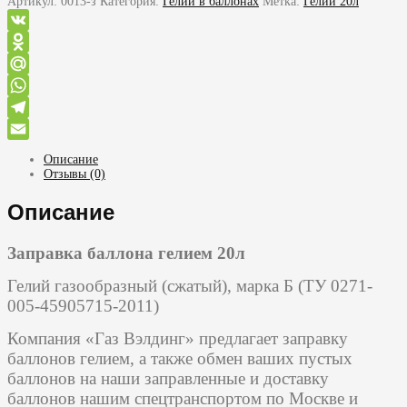
Артикул:
0013-з
Категория:
Гелий в баллонах
Метка:
Гелий 20л
VK
Odnoklassniki
Mail.Ru
WhatsApp
Telegram
Email
Описание
Отзывы (0)
Описание
Заправка баллона гелием 20л
Гелий газообразный (сжатый), марка Б (ТУ 0271-
005-45905715-2011)
Компания «Газ Вэлдинг» предлагает заправку
баллонов гелием, а также обмен ваших пустых
баллонов на наши заправленные и доставку
баллонов нашим спецтранспортом по Москве и