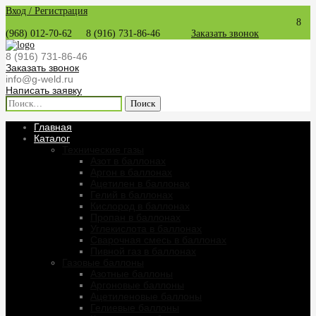
Вход / Регистрация
8
(968) 012-70-62
8 (916) 731-86-46
Заказать звонок
8 (916) 731-86-46
Заказать звонок
info@g-weld.ru
Написать заявку
Найти:
Главная
Каталог
Технические газы
Азот в баллонах
Аргон в баллонах
Ацетилен в баллонах
Гелий в баллонах
Кислород в баллонах
Пропан в баллонах
Углекислота в баллонах
Сварочная смесь в баллонах
Пивной газ в баллонах
Газовые баллоны
Азотные баллоны
Аргоновые баллоны
Ацетиленовые баллоны
Гелиевые баллоны