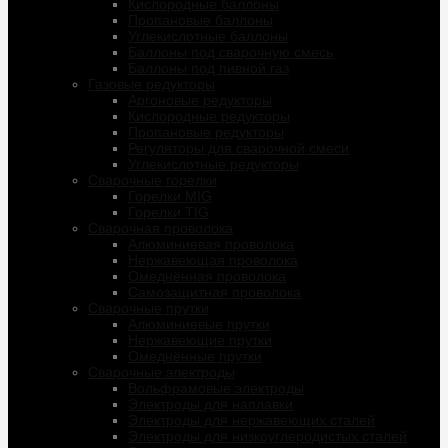
Кислородные баллоны
Пропановые баллоны
Углекислотные баллоны
Баллоны под сварочную смесь
Баллоны под пивной газ
Газовые редукторы
Аргоновые редукторы
Кислородные редукторы
Пропановые редукторы
Регуляторы для сварочной смеси
Углекислотные редукторы
Сварочные горелки
Горелки MIG
Горелки TIG
Сварочная проволока
Алюминиевая проволока
Нержавеющая проволока
Омеднённая проволока
Самозащитная проволока
Сварочные прутки
Алюминиевые прутки
Нержавеющие прутки
Омеднённые прутки
Сварочные электроды
Вольфрамовые электроды
Электроды для наплавки
Электроды для нержавеющих сталей
Электроды для низкоуглеродистых сталей