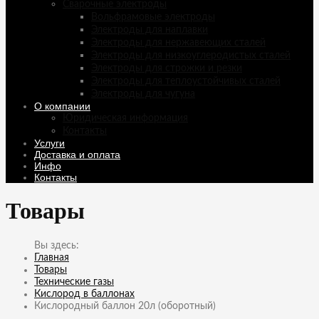
Сварочные электроды
Вольфрамовые электроды
Электроды для наплавки
Электроды для нержавеющих сталей
Электроды для низкоуглеродистых сталей
Электроды для строжки и резки
Электроды для теплоустойчивых сталей
Электроды для чугуна
О компании
Юридическая информация
Контакты
Услуги
Доставка и оплата
Инфо
Контакты
Товары
Главная
Товары
Технические газы
Кислород в баллонах
Кислородный баллон 20л (оборотный)