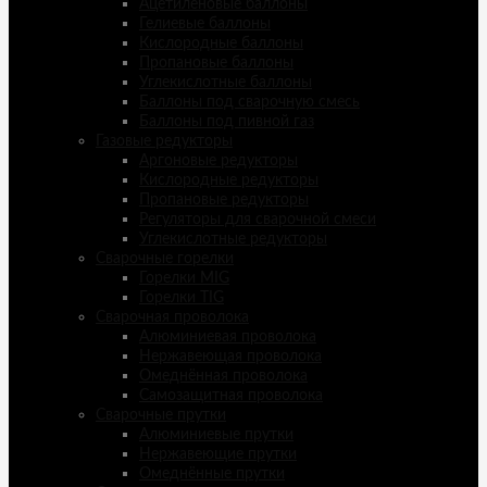
Ацетиленовые баллоны
Гелиевые баллоны
Кислородные баллоны
Пропановые баллоны
Углекислотные баллоны
Баллоны под сварочную смесь
Баллоны под пивной газ
Газовые редукторы
Аргоновые редукторы
Кислородные редукторы
Пропановые редукторы
Регуляторы для сварочной смеси
Углекислотные редукторы
Сварочные горелки
Горелки MIG
Горелки TIG
Сварочная проволока
Алюминиевая проволока
Нержавеющая проволока
Омеднённая проволока
Самозащитная проволока
Сварочные прутки
Алюминиевые прутки
Нержавеющие прутки
Омеднённые прутки