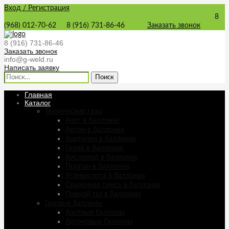
Вход / Регистрация
8
(968) 012-70-62
8 (916) 731-86-46
Заказать звонок
8 (916) 731-86-46
Заказать звонок
info@g-weld.ru
Написать заявку
Найти:
Главная
Каталог
Технические газы
Азот в баллонах
Аргон в баллонах
Ацетилен в баллонах
Гелий в баллонах
Кислород в баллонах
Пропан в баллонах
Углекислота в баллонах
Сварочная смесь в баллонах
Пивной газ в баллонах
Газовые баллоны
Азотные баллоны
Аргоновые баллоны