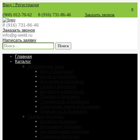
Вход / Регистрация
8
(968) 012-70-62
8 (916) 731-86-46
Заказать звонок
8 (916) 731-86-46
Заказать звонок
info@g-weld.ru
Написать заявку
Найти:
Главная
Каталог
Технические газы
Азот в баллонах
Аргон в баллонах
Ацетилен в баллонах
Гелий в баллонах
Кислород в баллонах
Пропан в баллонах
Углекислота в баллонах
Сварочная смесь в баллонах
Пивной газ в баллонах
Газовые баллоны
Азотные баллоны
Аргоновые баллоны
Ацетиленовые баллоны
Гелиевые баллоны