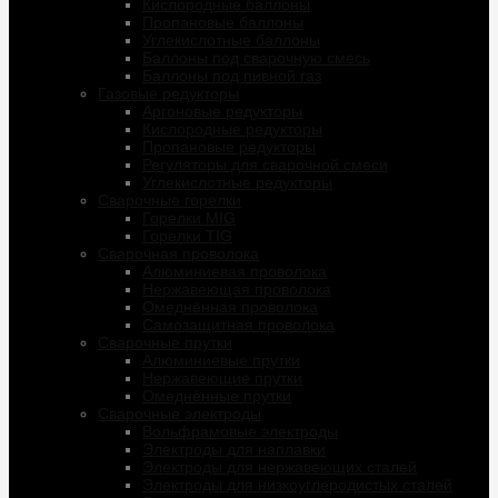
Кислородные баллоны
Пропановые баллоны
Углекислотные баллоны
Баллоны под сварочную смесь
Баллоны под пивной газ
Газовые редукторы
Аргоновые редукторы
Кислородные редукторы
Пропановые редукторы
Регуляторы для сварочной смеси
Углекислотные редукторы
Сварочные горелки
Горелки MIG
Горелки TIG
Сварочная проволока
Алюминиевая проволока
Нержавеющая проволока
Омеднённая проволока
Самозащитная проволока
Сварочные прутки
Алюминиевые прутки
Нержавеющие прутки
Омеднённые прутки
Сварочные электроды
Вольфрамовые электроды
Электроды для наплавки
Электроды для нержавеющих сталей
Электроды для низкоуглеродистых сталей