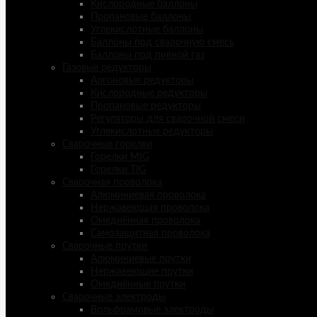
Кислородные баллоны
Пропановые баллоны
Углекислотные баллоны
Баллоны под сварочную смесь
Баллоны под пивной газ
Газовые редукторы
Аргоновые редукторы
Кислородные редукторы
Пропановые редукторы
Регуляторы для сварочной смеси
Углекислотные редукторы
Сварочные горелки
Горелки MIG
Горелки TIG
Сварочная проволока
Алюминиевая проволока
Нержавеющая проволока
Омеднённая проволока
Самозащитная проволока
Сварочные прутки
Алюминиевые прутки
Нержавеющие прутки
Омеднённые прутки
Сварочные электроды
Вольфрамовые электроды