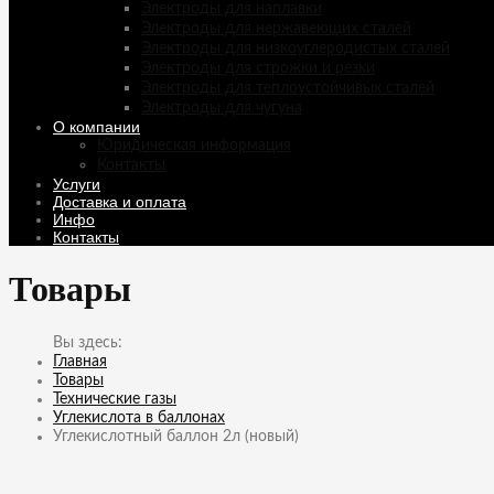
Электроды для наплавки
Электроды для нержавеющих сталей
Электроды для низкоуглеродистых сталей
Электроды для строжки и резки
Электроды для теплоустойчивых сталей
Электроды для чугуна
О компании
Юридическая информация
Контакты
Услуги
Доставка и оплата
Инфо
Контакты
Товары
Главная
Товары
Технические газы
Углекислота в баллонах
Углекислотный баллон 2л (новый)