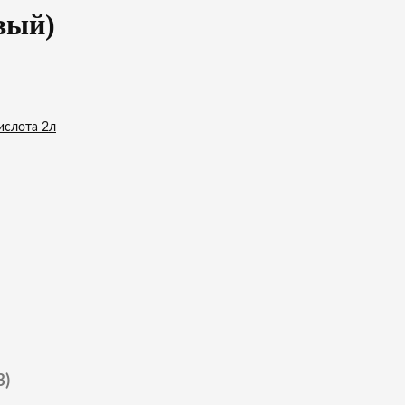
вый)
ислота 2л
3)