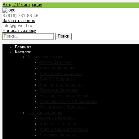
Вход / Регистрация
8 (916) 731-86-46
Заказать звонок
info@g-weld.ru
Написать заявку
Найти:
Главная
Каталог
Технические газы
Азот в баллонах
Аргон в баллонах
Ацетилен в баллонах
Гелий в баллонах
Кислород в баллонах
Пропан в баллонах
Углекислота в баллонах
Сварочная смесь в баллонах
Пивной газ в баллонах
Газовые баллоны
Азотные баллоны
Аргоновые баллоны
Ацетиленовые баллоны
Гелиевые баллоны