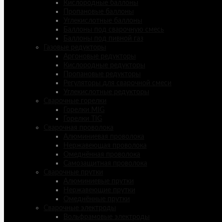
Кислородные баллоны
Пропановые баллоны
Углекислотные баллоны
Баллоны под сварочную смесь
Баллоны под пивной газ
Газовые редукторы
Аргоновые редукторы
Кислородные редукторы
Пропановые редукторы
Регуляторы для сварочной смеси
Углекислотные редукторы
Сварочные горелки
Горелки MIG
Горелки TIG
Сварочная проволока
Алюминиевая проволока
Нержавеющая проволока
Омеднённая проволока
Самозащитная проволока
Сварочные прутки
Алюминиевые прутки
Нержавеющие прутки
Омеднённые прутки
Сварочные электроды
Вольфрамовые электроды