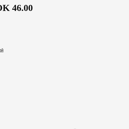
K 46.00
ей