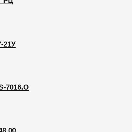
Т РЦ
-21У
S-7016.O
8.00