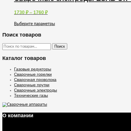
несколько
вариаций.
Опции
Диапазон
1730
₽
–
1760
₽
можно
цен:
выбрать
1730 ₽
Выберите параметры
на
–
Этот
странице
товар
1760 ₽
Поиск товаров
товара.
имеет
несколько
Искать:
Поиск
вариаций.
Опции
Каталог товаров
можно
выбрать
на
Газовые редукторы
странице
Сварочные горелки
товара.
Сварочная проволока
Сварочные прутки
Сварочные электроды
Технические газы
О компании