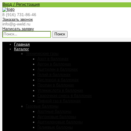
Вход / Регистрация
8 (916) 731-86-46
Заказать звонок
info@g-weld.ru
Написать заявку
Найти:
Главная
Каталог
Технические газы
Азот в баллонах
Аргон в баллонах
Ацетилен в баллонах
Гелий в баллонах
Кислород в баллонах
Пропан в баллонах
Углекислота в баллонах
Сварочная смесь в баллонах
Пивной газ в баллонах
Газовые баллоны
Азотные баллоны
Аргоновые баллоны
Ацетиленовые баллоны
Гелиевые баллоны