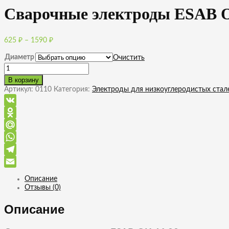
Сварочные электроды ESAB O
Диапазон
625
₽
–
1590
₽
цен:
Диаметр
625 ₽
Очистить
–
Количество
товара
1590 ₽
В корзину
Сварочные
Артикул:
0110
Категория:
Электроды для низкоуглеродистых стал
электроды
ESAB
OK
VK
46.00
Odnoklassniki
Mail.Ru
WhatsApp
Telegram
Email
Описание
Отзывы (0)
Описание