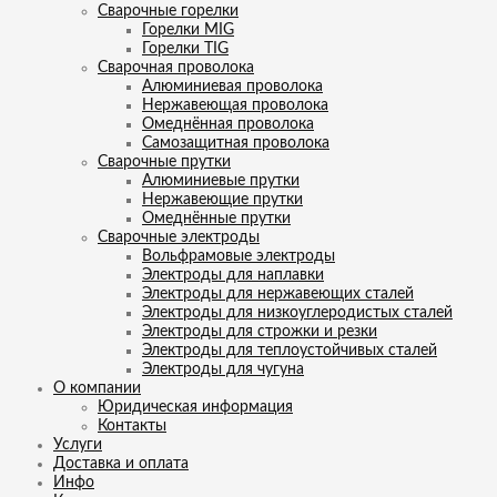
Сварочные горелки
Горелки MIG
Горелки TIG
Сварочная проволока
Алюминиевая проволока
Нержавеющая проволока
Омеднённая проволока
Самозащитная проволока
Сварочные прутки
Алюминиевые прутки
Нержавеющие прутки
Омеднённые прутки
Сварочные электроды
Вольфрамовые электроды
Электроды для наплавки
Электроды для нержавеющих сталей
Электроды для низкоуглеродистых сталей
Электроды для строжки и резки
Электроды для теплоустойчивых сталей
Электроды для чугуна
О компании
Юридическая информация
Контакты
Услуги
Доставка и оплата
Инфо