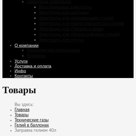
Сварочные электроды
Вольфрамовые электроды
Электроды для наплавки
Электроды для нержавеющих сталей
Электроды для низкоуглеродистых сталей
Электроды для строжки и резки
Электроды для теплоустойчивых сталей
Электроды для чугуна
О компании
Юридическая информация
Контакты
Услуги
Доставка и оплата
Инфо
Контакты
Товары
Главная
Товары
Технические газы
Гелий в баллонах
Заправка гелием 40л