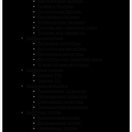
Ацетиленовые баллоны
Гелиевые баллоны
Кислородные баллоны
Пропановые баллоны
Углекислотные баллоны
Баллоны под сварочную смесь
Баллоны под пивной газ
Газовые редукторы
Аргоновые редукторы
Кислородные редукторы
Пропановые редукторы
Регуляторы для сварочной смеси
Углекислотные редукторы
Сварочные горелки
Горелки MIG
Горелки TIG
Сварочная проволока
Алюминиевая проволока
Нержавеющая проволока
Омеднённая проволока
Самозащитная проволока
Сварочные прутки
Алюминиевые прутки
Нержавеющие прутки
Омеднённые прутки