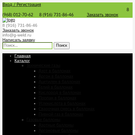
Вход / Регистрация
8
(968) 012-70-62
8 (916) 731-86-46
Заказать звонок
8 (916) 731-86-46
Заказать звонок
info@g-weld.ru
Написать заявку
Найти:
Главная
Каталог
Технические газы
Азот в баллонах
Аргон в баллонах
Ацетилен в баллонах
Гелий в баллонах
Кислород в баллонах
Пропан в баллонах
Углекислота в баллонах
Сварочная смесь в баллонах
Пивной газ в баллонах
Газовые баллоны
Азотные баллоны
Аргоновые баллоны