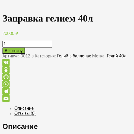
Заправка гелием 40л
20000
₽
Количество
товара
В корзину
Заправка
Артикул:
0012-з
Категория:
Гелий в баллонах
Метка:
Гелий 40л
гелием
40л
VK
Odnoklassniki
Mail.Ru
WhatsApp
Telegram
Email
Описание
Отзывы (0)
Описание